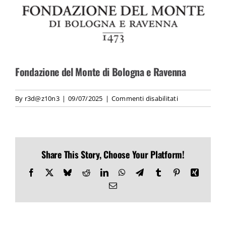
CONTATTI
Fondazione del Monte di Bologna e Ravenna
su
By
r3d@z10n3
|
09/07/2025
|
Commenti disabilitati
Fondazione
del
Monte
di
Share This Story, Choose Your Platform!
Bologna
e
Facebook
X
Bluesky
Reddit
LinkedIn
WhatsApp
Telegram
Tumblr
Pinterest
Xing
Ravenna
Email