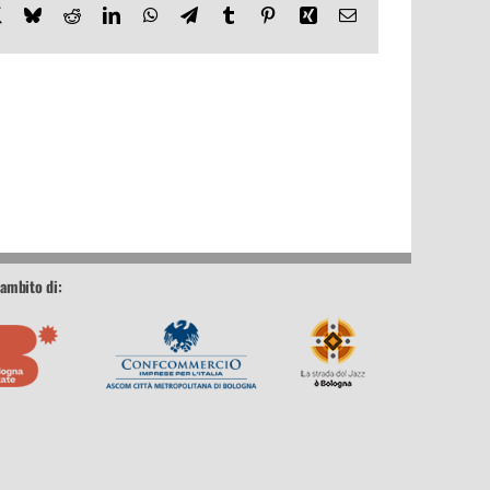
book
X
Bluesky
Reddit
LinkedIn
WhatsApp
Telegram
Tumblr
Pinterest
Xing
Email
’ambito di: