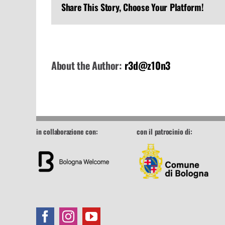
Share This Story, Choose Your Platform!
16-
09-
201
About the Author:
r3d@z10n3
in collaborazione con:
con il patrocinio di: