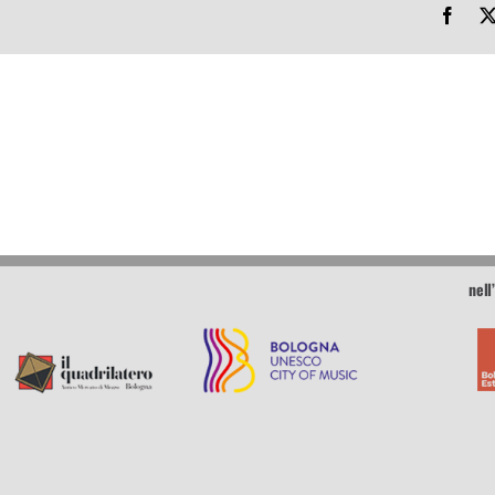
Face
9
nell