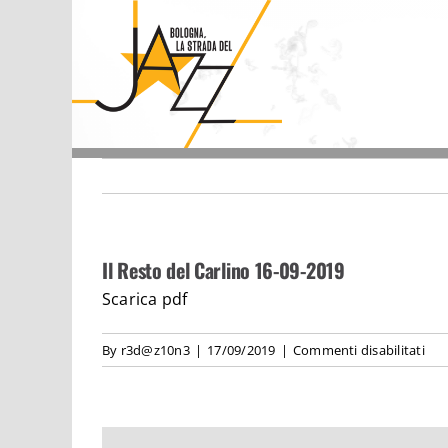
Skip
to
content
Il Resto del Carlino 16-09-2019
Scarica pdf
su
By
r3d@z10n3
|
17/09/2019
|
Commenti disabilitati
Il
Res
del
Car