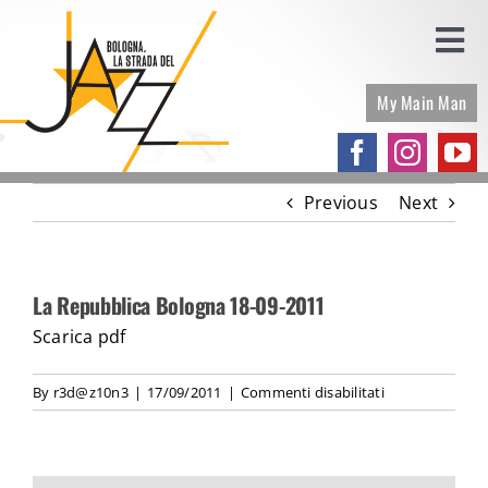
Skip
to
Togg
content
Navi
My Main Man
UN PASSO UNA STELLA
UNA STELLA PER LUCIO
Previous
Next
PROGRAMMA
La Repubblica Bologna 18-09-2011
PRESS RELEASE
Scarica pdf
PARTNERS
su
By
r3d@z10n3
|
17/09/2011
|
Commenti disabilitati
La
Repubblica
GALLERY
Bologna
18-