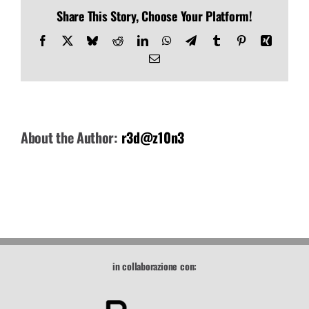
Share This Story, Choose Your Platform!
09-
CONTATTI
2011
Facebook
X
Bluesky
Reddit
LinkedIn
WhatsApp
Telegram
Tumblr
Pinterest
Xing
Email
About the Author:
r3d@z10n3
in collaborazione con: